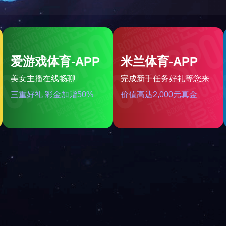
走进延年
|
产品中心
|
设备中
新村22号
话：0591-22332271
QQ在线
闽公网安备 35012402000066号
开云官方注册
闽ICP备18017554号
站官方版网站登录入口
|
C17官方网站
|
欧宝网页版页面登录
|
开云官方ap