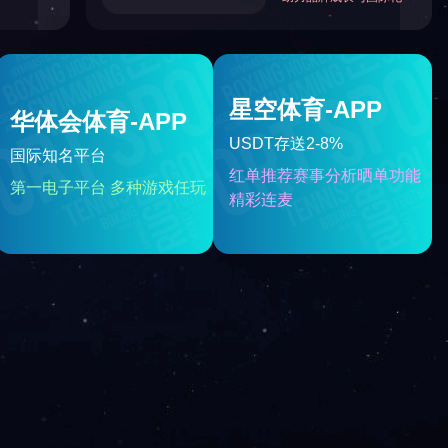
心
|
发展历程
|
新闻中心
|
开云kaiyun(中国)
|
不良反应报告
搜索
分享：
p下载站
|
开元
|
MK平台
|