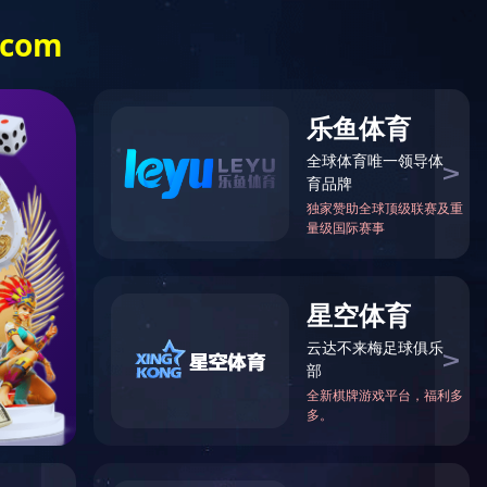
闻中心
开云kaiyun(中国)
不良反应报告
阶