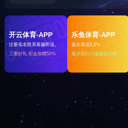
我们的联系方式
0591-22332572
地址：福建省闽清县梅城镇过垅山
电邮：fjynyy@sina.com
电
开云官方端网站登录入口
|
江南平台
|
开云手机在线登陆入口
|
开云手机