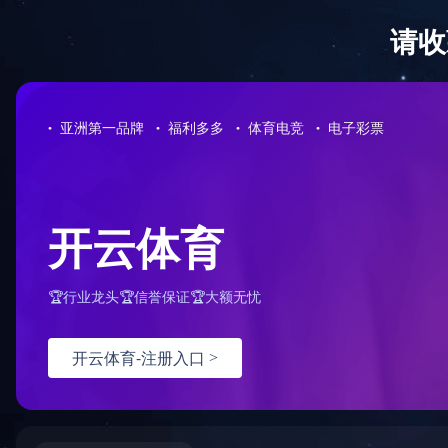
客服电话：0591-22332572
电子邮箱：fjynyy@si
首页