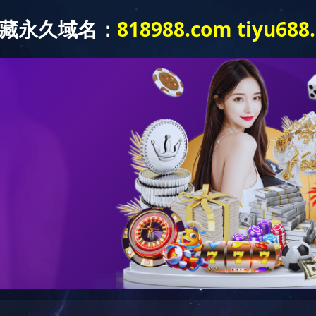
na.com
招商电话：0591-22262362 0591-22873795
走进延年
产品中心
设备中心
发展历程
新
设备中心