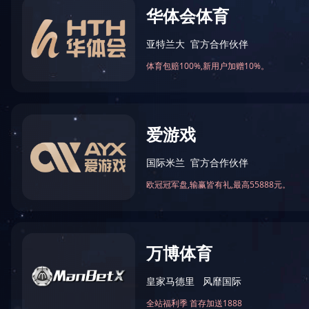
硬胶囊剂
颗粒剂
糖浆剂
片