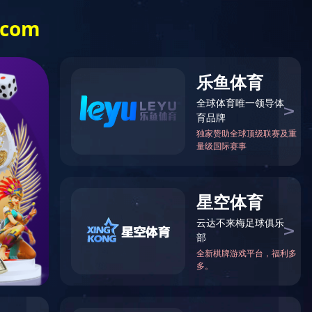
闻中心
开云kaiyun(中国)
不良反应报告